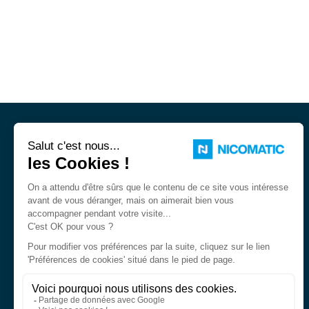
Nicomatic est fabricant de
connecteurs électriques standard et
spéciaux pour environnement
sévère.