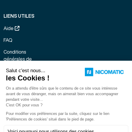
LIENS UTILES
Aide
FAQ
Conditions
générales de
vente
Mentions légales
Sitemap
Gestion des
cookies
Français
LinkedIn
Facebook
X
You