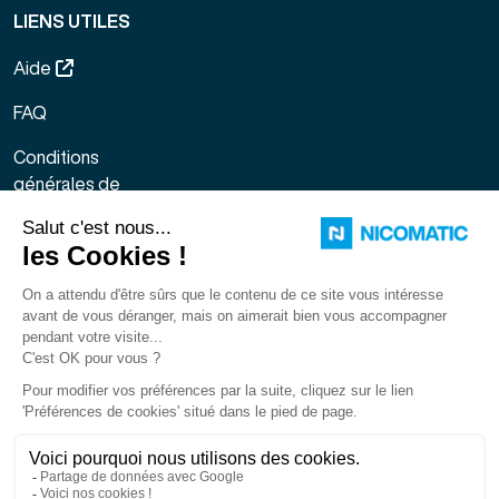
LIENS UTILES
Aide
FAQ
Conditions
générales de
vente
Mentions légales
Sitemap
Gestion des
cookies
Français
LinkedIn
Facebook
X
You