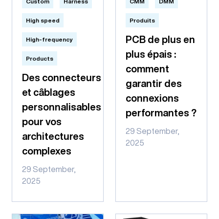
Custom
Harness
CMM
DMM
High speed
Produits
PCB de plus en
High-frequency
plus épais :
Products
comment
Des connecteurs
garantir des
et câblages
connexions
personnalisables
performantes ?
pour vos
29 September,
architectures
2025
complexes
29 September,
2025