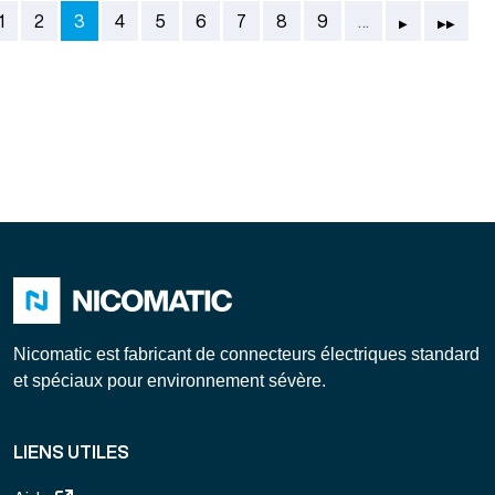
Pagination
récédente
Page suivante
Dernière 
Page
Page
Page courante
Page
Page
Page
Page
Page
Page
1
2
3
4
5
6
7
8
9
…
▶
▶▶
Nicomatic est fabricant de connecteurs électriques standard
et spéciaux pour environnement sévère.
LIENS UTILES